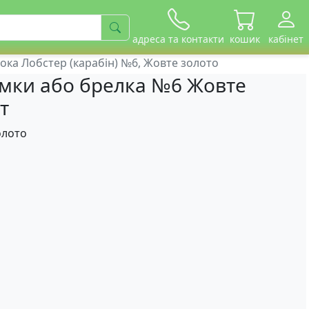
адреса та контакти
кошик
кабінет
лока Лобстер (карабін) №6, Жовте золото
сумки або брелка №6 Жовте
т
олото