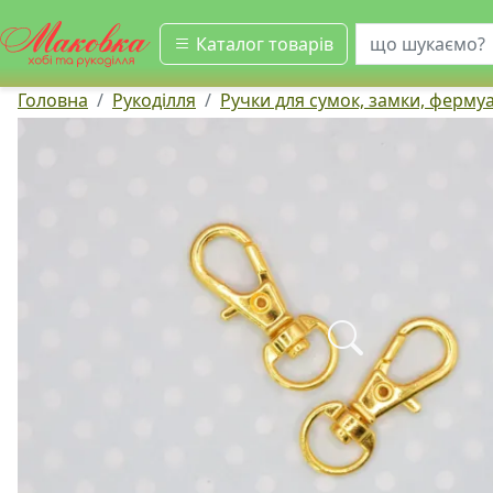
шукати
Каталог товарів
Головна
Рукоділля
Ручки для сумок, замки, ферму