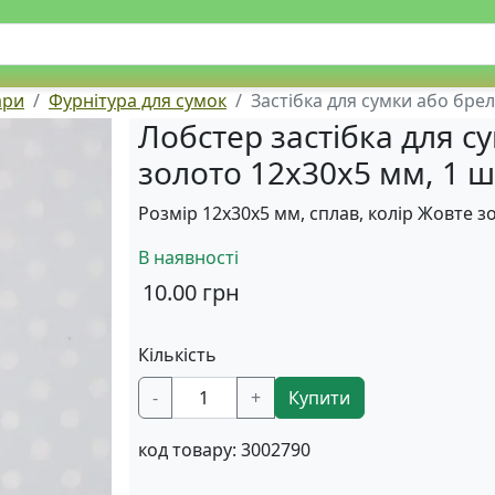
ари
Фурнітура для сумок
Застібка для сумки або бре
Лобстер застібка для 
золото 12x30x5 мм, 1 ш
Розмір 12х30х5 мм, сплав, колір Жовте з
В наявності
10.00
грн
Кількість
-
+
Купити
код товару:
3002790