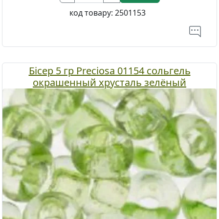
код товару:
2501153
Бісер 5 гр Preciosa 01154 сольгель
окрашенный хрусталь зелёный