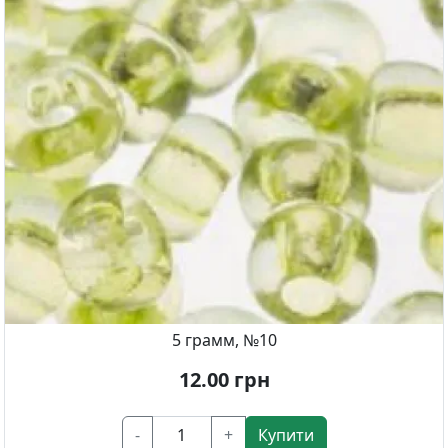
5 грамм, №10
12.00
грн
-
+
Купити