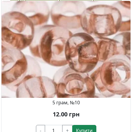
5 грам, №10
12.00
грн
-
+
Купити