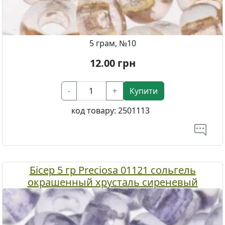
5 грам, №10
12.00
грн
-
+
Купити
код товару:
2501113
Бісер 5 гр Preciosa 01121 сольгель
окрашенный хрусталь сиреневый