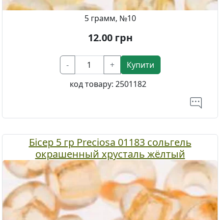
5 грамм, №10
12.00
грн
-
+
Купити
код товару:
2501182
Бісер 5 гр Preciosa 01183 сольгель
окрашенный хрусталь жёлтый