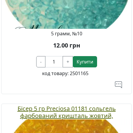
5 грамм, №10
12.00
грн
-
+
Купити
код товару:
2501165
Бісер 5 гр Preciosa 01181 сольгель
фарбований кришталь жовтий,