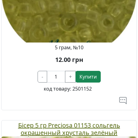
5 грам, №10
12.00
грн
-
+
Купити
код товару:
2501152
Бісер 5 гр Preciosa 01153 сольгель
окрашенный хрусталь зелёный