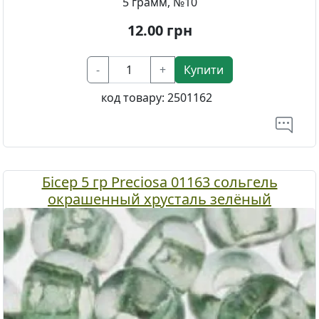
5 грамм, №10
12.00
грн
-
+
Купити
код товару:
2501162
Бісер 5 гр Preciosa 01163 сольгель
окрашенный хрусталь зелёный