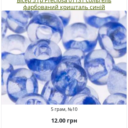
Бісер 5 гр Preciosa 01131 сольгель
фарбований кришталь синій
5 грам, №10
12.00
грн