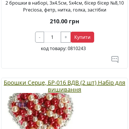
2 брошки в наборі, 3х4.5см, 5х4см, бісер бісер №8,10
Preciosa, фетр, нитка, голка, застібки
210.00
грн
-
+
Купити
код товару:
0810243
Брошки Серце, БР-016 ВДВ (2 шт) Набір для
вишивання