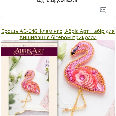
код товару:
0450275
Брошь AD-046 Фламінго, Абріс Арт Набір для
вишивання бісером прикраси