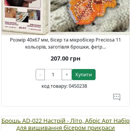
Розмір 40х67 мм, бісер та мікробісер Preciosa 11
кольорів, заготівля брошки, фетр...
207.00
грн
-
+
Купити
код товару:
0450238
Брошь AD-022 Настрій - Літо, Абріс Арт Набір
для вишивання бісером прикраси