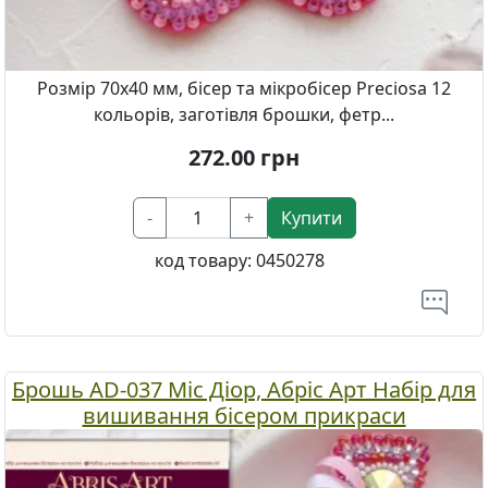
Розмір 70х40 мм, бісер та мікробісер Preciosa 12
кольорів, заготівля брошки, фетр...
272.00
грн
-
+
Купити
код товару:
0450278
Брошь AD-037 Міс Діор, Абріс Арт Набір для
вишивання бісером прикраси