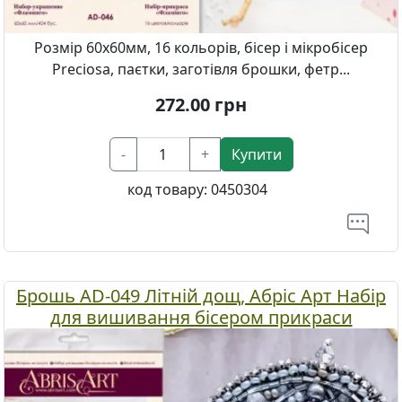
Розмір 60х60мм, 16 кольорів, бісер і мікробісер
Preciosa, паєтки, заготівля брошки, фетр...
272.00
грн
-
+
Купити
код товару:
0450304
Брошь AD-049 Літній дощ, Абріс Арт Набір
для вишивання бісером прикраси