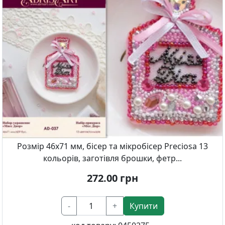
Розмір 46х71 мм, бісер та мікробісер Preciosa 13
кольорів, заготівля брошки, фетр...
272.00
грн
-
+
Купити