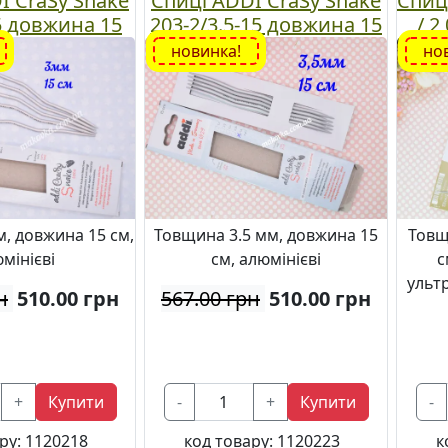
I CraSy Snake
Спиці ADDI CraSy Snake
Спиці
5 довжина 15
203-2/3.5-15 довжина 15
/ 2
шт, №3 мм
см, 5шт, №3.5 мм
воло
новинка!
но
, довжина 15 см,
Товщина 3.5 мм, довжина 15
Товщ
мінієві
см, алюмінієві
с
ульт
н
510.00
грн
567.00 грн
510.00
грн
+
Купити
-
+
Купити
-
ру:
1120218
код товару:
1120223
к