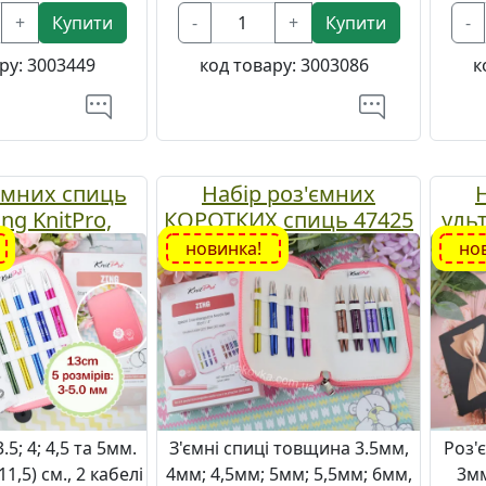
+
Купити
-
+
Купити
-
ру:
3003449
код товару:
3003086
к
імних спиць
Набір роз'ємних
ng KnitPro,
КОРОТКИХ спиць 47425
уль
 3 - 5 мм
Zing KnitPro , номери №
Kn
новинка!
но
№3,5-8 мм
(
5; 4; 4,5 та 5мм.
З'ємні спиці товщина 3.5мм,
Роз'
1,5) см., 2 кабелі
4мм; 4,5мм; 5мм; 5,5мм; 6мм,
3мм