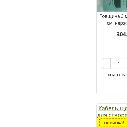
Товщина 3 
см, нерж
304
-
код това
Кабель що
для створ
спиць д
новинка!