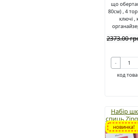
що обертаю
80см) , 4 то
ключі ,
органайзе
2373.00 гр
-
код това
Набір ш
спиць Zing
, довжина
новинка!