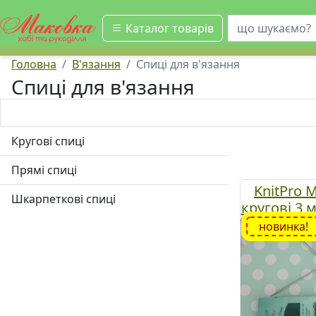
шукати
Каталог товарів
Головна
В'язання
Спиці для в'язання
Спиці для в'язання
Кругові спиці
Прямі спиці
KnitPro M
Шкарпеткові спиці
кругові 3 м
новинка!