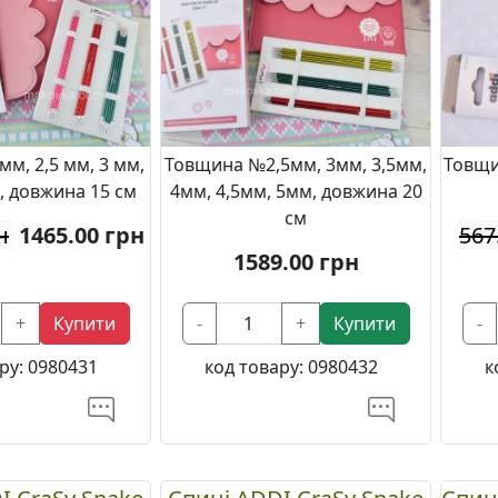
м, 2,5 мм, 3 мм,
Товщина №2,5мм, 3мм, 3,5мм,
Товщи
м, довжина 15 см
4мм, 4,5мм, 5мм, довжина 20
см
н
1465.00
грн
567
1589.00
грн
+
Купити
-
+
Купити
-
ру:
0980431
код товару:
0980432
к