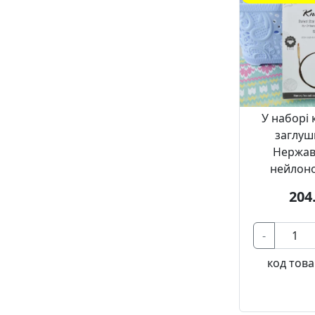
см. Kni
ч
У наборі 
заглуш
Нержав
нейлон
204
-
код това