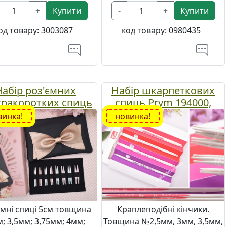
+
Купити
-
+
Купити
од товару:
3003087
код товару:
0980435
Набір роз'ємних
Набір шкарпеткових
тракоротких спиць
спиць Prym 194000,
itPro Mini Bouquet
довжина 20 см №2,5-
винка!
новинка!
47600), №3–6 мм
4,5мм
ємні спиці 5см товщина
Краплеподібні кінчики.
; 3,5мм; 3,75мм; 4мм;
Товщина №2,5мм, 3мм, 3,5мм,