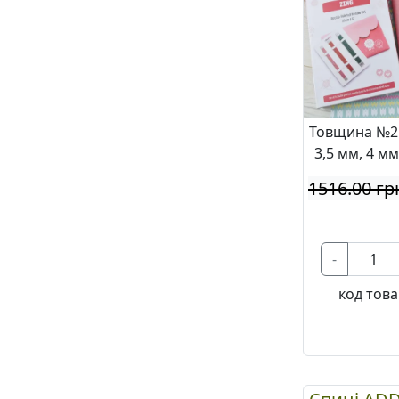
Товщина №2м
3,5 мм, 4 м
1516.00 гр
-
код това