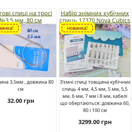
гові спиці на тросі
Набір знімних кубічних
№3,5 мм, 80 см
спиць 12370 Nova Cubics
KnitPro 4, 4,5, 5, 5,5, 6, 7,
винка!
новинка!
8мм + кабелі
ина 3,5мм , довжина 80
З'ємні спиці товщина кубічних
см
спиць 4 мм, 4,5 мм, 5 мм, 5,5
мм, 6 мм, 7 мм і 8 мм, кабелі
32.00
грн
що обертаються: довжина 60,
80 і 100 см
3299.00
грн