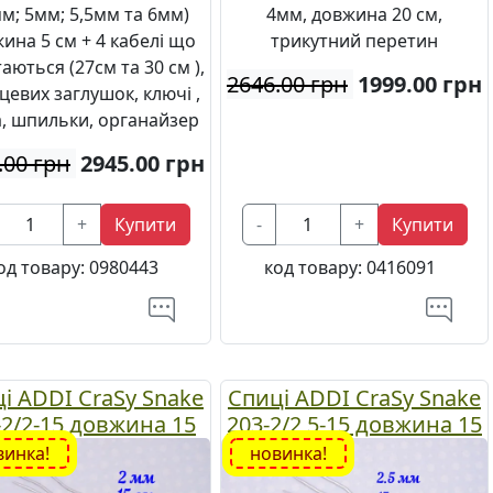
мм; 5мм; 5,5мм та 6мм)
4мм, довжина 20 см,
ина 5 см + 4 кабелі що
трикутний перетин
аються (27см та 30 см ),
2646.00 грн
1999.00
грн
цевих заглушок, ключі ,
а, шпильки, органайзер
.00 грн
2945.00
грн
+
Купити
-
+
Купити
од товару:
0980443
код товару:
0416091
і ADDI CraSy Snake
Спиці ADDI CraSy Snake
-2/2-15 довжина 15
203-2/2,5-15 довжина 15
см, 5шт, №2 мм
см, 5шт, №2,5 мм
винка!
новинка!