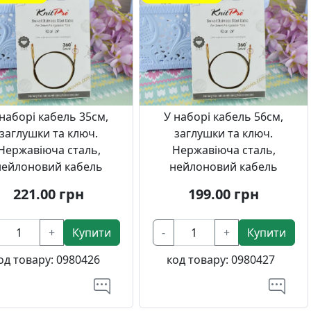
tPro 10573 чорний
KnitPro 10574 чорний
 наборі кабель 35см,
У наборі кабель 56см,
заглушки та ключ.
заглушки та ключ.
Нержавіюча сталь,
Нержавіюча сталь,
нейлоновий кабель
нейлоновий кабель
221.00
грн
199.00
грн
+
Купити
-
+
Купити
од товару:
0980426
код товару:
0980427