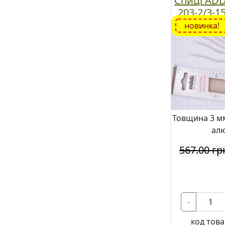
Спиці ADD
203-2/3-1
см, 5
новинка!
Товщина 3 мм
алю
567.00 гр
-
код това