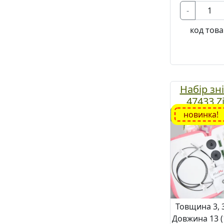
-
код това
Набір зн
47433 Zi
номери
новинка!
Товщина 3, 3.
Довжина 13 (1