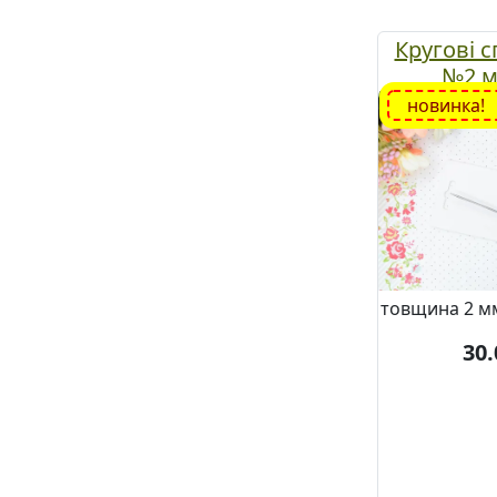
Кругові с
№2 м
новинка!
товщина 2 мм
30.