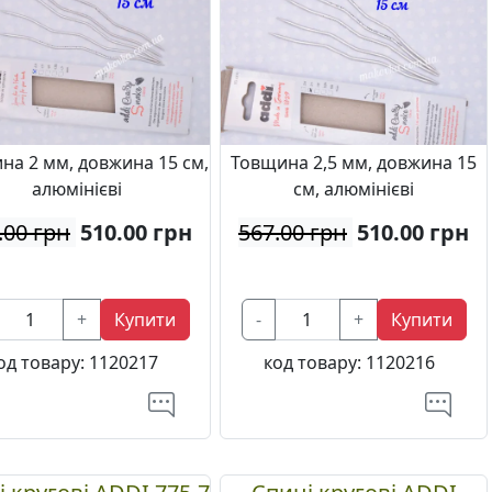
на 2 мм, довжина 15 см,
Товщина 2,5 мм, довжина 15
алюмінієві
см, алюмінієві
.00 грн
510.00
грн
567.00 грн
510.00
грн
+
Купити
-
+
Купити
од товару:
1120217
код товару:
1120216