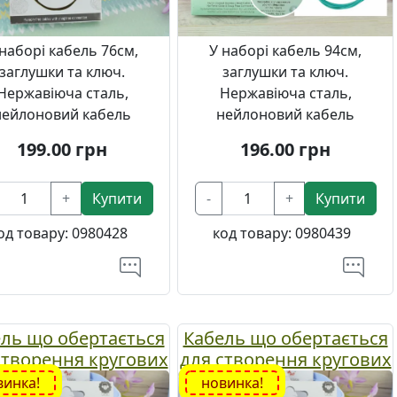
 наборі кабель 76см,
У наборі кабель 94см,
заглушки та ключ.
заглушки та ключ.
Нержавіюча сталь,
Нержавіюча сталь,
нейлоновий кабель
нейлоновий кабель
199.00
грн
196.00
грн
+
Купити
-
+
Купити
од товару:
0980428
код товару:
0980439
ль що обертається
Кабель що обертається
створення кругових
для створення кругових
ь довжиною 60 см.
спиць довжиною 80 см.
винка!
новинка!