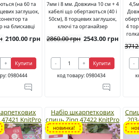
ться (на 60 та
7мм і 8 мм. Довжина 10 см + 4
4,5
рцевих заглушок,
кабелі що обертаються (40 і
Довж
 конектор та
50см), 8 торцевих заглушок,
оберт
р на блискавці
ключі та органайзер
4 тор
голк
н
2100.00
грн
2860.00 грн
2543.00
грн
3712
+
Купити
-
+
Купити
-
ру:
0980444
код товару:
0980434
к
карпеткових
Набір шкарпеткових
Спиц
 47421 KnitPro
спиць Zing 47422 KnitPro
203
 15 см №2-4мм
, довжина 20 см №2,5-
новинка!
но
5мм