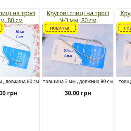
пиці на тросі
Кругові спиці на тросі
Кру
м, 80 см
№3 мм, 80 см
новинка!
но
 , довжина 80 см
товщина 3 мм , довжина 80 см
товщ
00
грн
30.00
грн