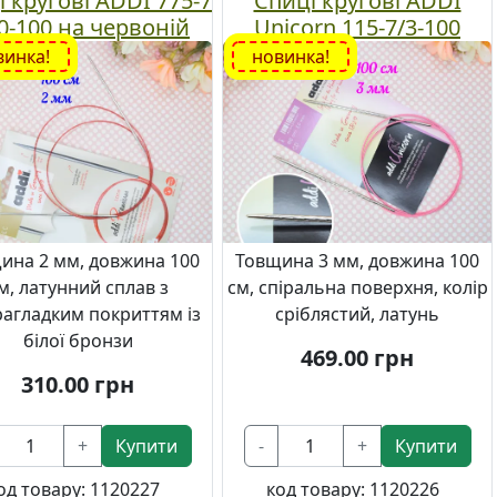
 кругові ADDI 775-7
Спиці кругові ADDI
,0-100 на червоній
Unicorn 115-7/3-100
сіні, 100 см, №2 мм
сріблясті на рожевому
винка!
новинка!
кабелі, 100см, №3 мм
ина 2 мм, довжина 100
Товщина 3 мм, довжина 100
м, латунний сплав з
см, спіральна поверхня, колір
рагладким покриттям із
сріблястий, латунь
білої бронзи
469.00
грн
310.00
грн
+
Купити
-
+
Купити
од товару:
1120227
код товару:
1120226