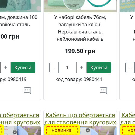
мм, довжина 100
У наборі кабель 76см,
У
авіюча сталь
заглушки та ключ.
Нержавіюча сталь,
.00
грн
нейлоновий кабель
199.50
грн
+
Купити
-
+
Купити
-
ру:
0980419
код товару:
0980441
к
 обертається
Кабель що обертається
Кабе
ення кругових
для створення кругових
для 
овжиною 150
спиць довжиною 50 см.
спиц
новинка!
но