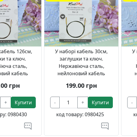
tPro 10577
KnitPro 10572 чорний
Kni
орний
кабель 126см,
У наборі кабель 30см,
У
ки та ключ.
заглушки та ключ.
іюча сталь,
Нержавіюча сталь,
овий кабель
нейлоновий кабель
.00
грн
199.00
грн
+
Купити
-
+
Купити
-
ру:
0980430
код товару:
0980425
к