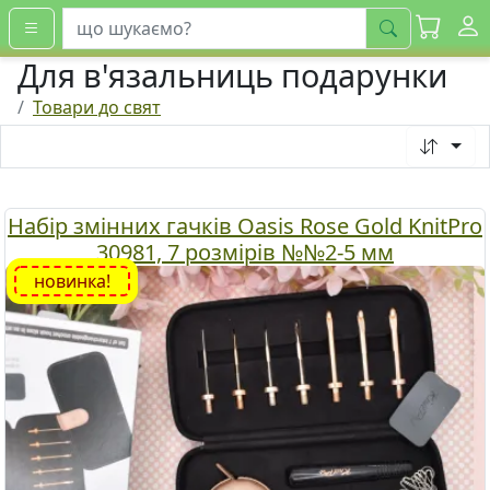
шукати
Для в'язальниць подарунки
Товари до свят
Набір змінних гачків Oasis Rose Gold KnitPro
30981, 7 розмірів №№2-5 мм
новинка!