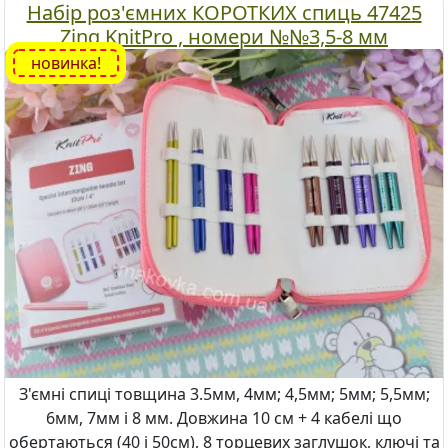
Набір роз'ємних КОРОТКИХ спиць 47425
Zing KnitPro , номери №№3,5-8 мм
новинка!
З'ємні спиці товщина 3.5мм, 4мм; 4,5мм; 5мм; 5,5мм;
6мм, 7мм і 8 мм. Довжина 10 см + 4 кабелі що
обертаються (40 і 50см), 8 торцевих заглушок, ключі та