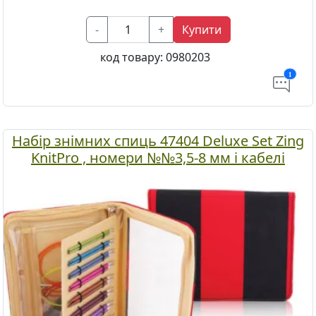
-
+
Купити
код товару:
0980203
1
Набір знімних спиць 47404 Deluxe Set Zing
KnitPro , номери №№3,5-8 мм і кабелі