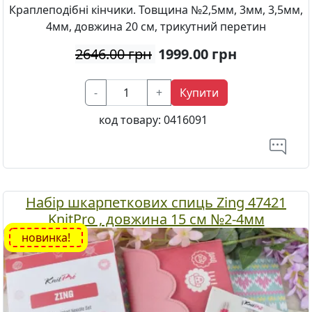
Краплеподібні кінчики. Товщина №2,5мм, 3мм, 3,5мм,
4мм, довжина 20 см, трикутний перетин
2646.00 грн
1999.00
грн
-
+
Купити
код товару:
0416091
Набір шкарпеткових спиць Zing 47421
KnitPro , довжина 15 см №2-4мм
новинка!