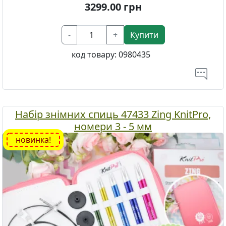
3299.00
грн
-
+
Купити
код товару:
0980435
Набір знімних спиць 47433 Zing KnitPro,
номери 3 - 5 мм
новинка!