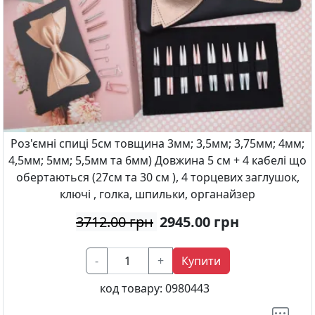
Роз'ємні спиці 5см товщина 3мм; 3,5мм; 3,75мм; 4мм;
4,5мм; 5мм; 5,5мм та 6мм) Довжина 5 см + 4 кабелі що
обертаються (27см та 30 см ), 4 торцевих заглушок,
ключі , голка, шпильки, органайзер
3712.00 грн
2945.00
грн
-
+
Купити
код товару:
0980443