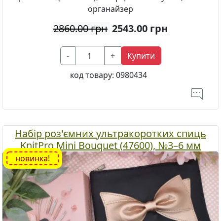
органайзер
2860.00 грн
2543.00
грн
-
+
Купити
код товару:
0980434
Набір роз'ємних ультракоротких спиць
KnitPro Mini Bouquet (47600), №3–6 мм
новинка!