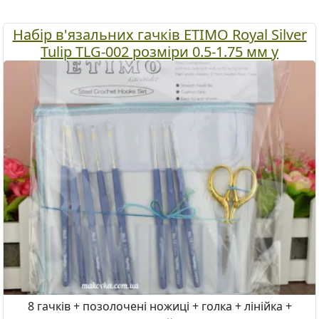
Набір в'язальних гачків ETIMO Royal Silver
Tulip TLG-002 розміри 0.5-1.75 мм у
блакитному органайзері (позолочені
ножиці)
8 гачків + позолочені ножиці + голка + лінійка +