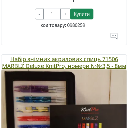
-
+
Купити
код товару:
0980259
Набір знімних акрилових спиць 71506
MARBLZ Deluxe KnitPro, номери №№3,5 - 8мм
і кабелі