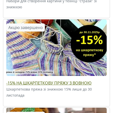
Набори для створення картини у техніці "стрази" зі
знижкою
Акцію завершено
-15% НА ШКАРПЕТКОВУ ПРЯЖУ З ВОВНОЮ
Шкарпеткова пряжа зі знижкою 15% лише до 30
листопада