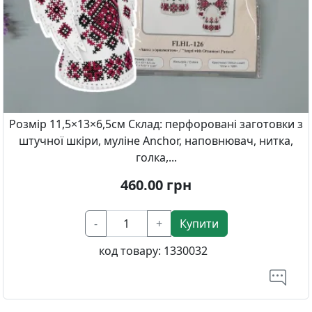
Розмір 11,5×13×6,5см Склад: перфоровані заготовки з
штучної шкіри, муліне Anchor, наповнювач, нитка,
голка,...
460.00
грн
-
+
Купити
код товару:
1330032