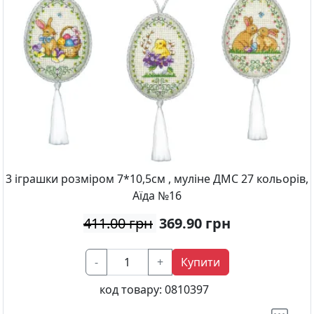
3 іграшки розміром 7*10,5см , муліне ДМС 27 кольорів,
Аїда №16
411.00 грн
369.90
грн
-
+
Купити
код товару:
0810397