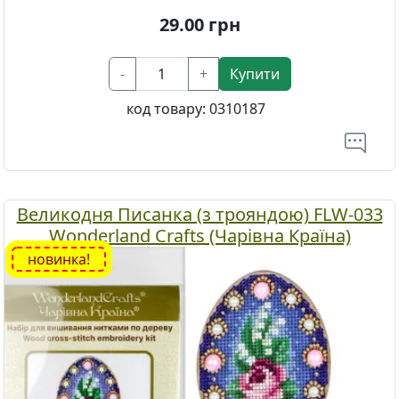
29.00
грн
-
+
Купити
код товару:
0310187
Великодня Писанка (з трояндою) FLW-033
Wonderland Crafts (Чарівна Країна)
новинка!