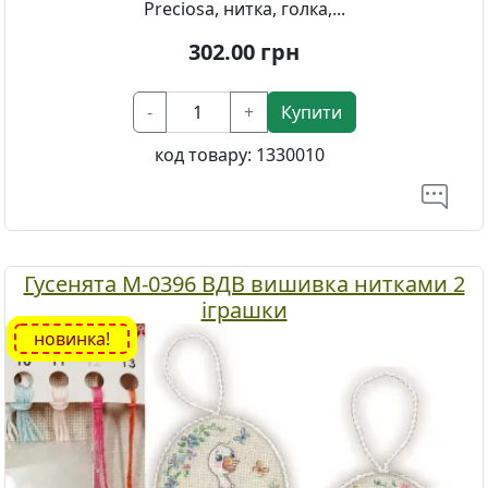
Preciosa, нитка, голка,...
302.00
грн
-
+
Купити
код товару:
1330010
Гусенята М-0396 ВДВ вишивка нитками 2
іграшки
новинка!