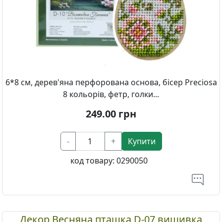
6*8 см, дерев'яна перфорована основа, бісер Preciosa
8 кольорів, фетр, голки...
249.00
грн
-
+
Купити
код товару:
0290050
Декор Весняна пташка D-07 вишивка