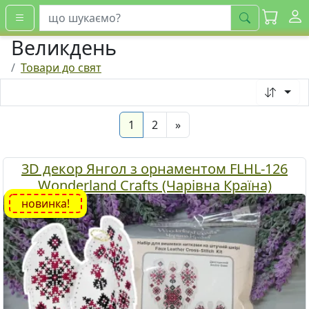
шукати
Великдень
Товари до свят
(current)
Next
1
2
»
3D декор Янгол з орнаментом FLHL-126
Wonderland Crafts (Чарівна Країна)
новинка!