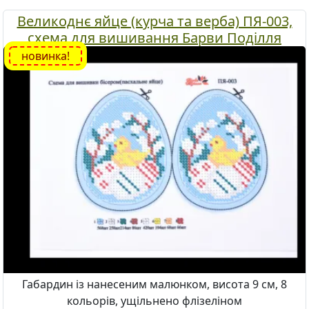
Великоднє яйце (курча та верба) ПЯ-003,
схема для вишивання Барви Поділля
новинка!
Габардин із нанесеним малюнком, висота 9 см, 8
кольорів, ущільнено флізеліном