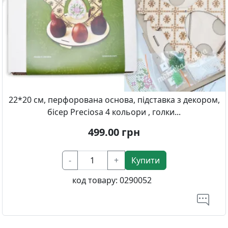
22*20 см, перфорована основа, підставка з декором,
бісер Preciosa 4 кольори , голки...
499.00
грн
-
+
Купити
код товару:
0290052