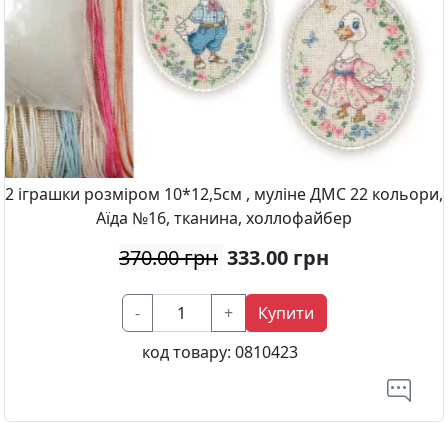
2 іграшки розміром 10*12,5см , муліне ДМС 22 кольори,
Аїда №16, тканина, холлофайбер
370.00 грн
333.00
грн
-
+
Купити
код товару:
0810423