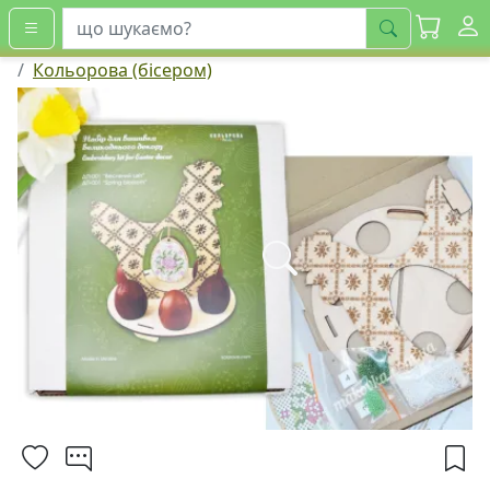
шукати
Кольорова (бісером)