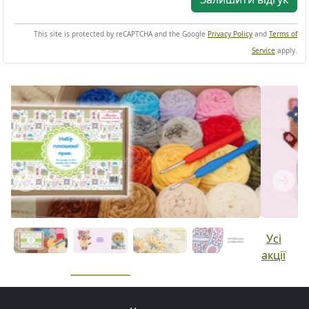
This site is protected by reCAPTCHA and the Google
Privacy Policy
and
Terms of
Service
apply.
Previous
Next
Усі
акції