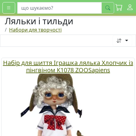
шукати
Ляльки і тильди
Набори для творчості
Набір для шиття Іграшка лялька Хлопчик із
пінгвіном К1078 ZOOSapiens