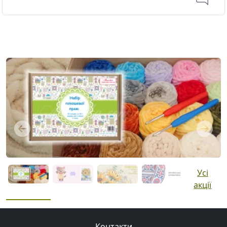
Previous
Next
Усі
акції
Контакти