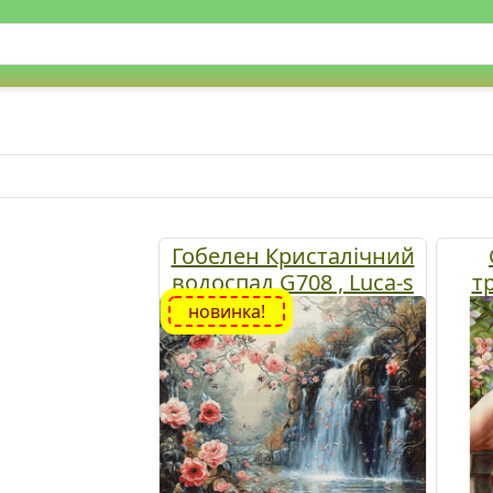
Гобелен Кристалічний
водоспад G708 , Luca-s
т
набір для вишивання
новинка!
гобелен