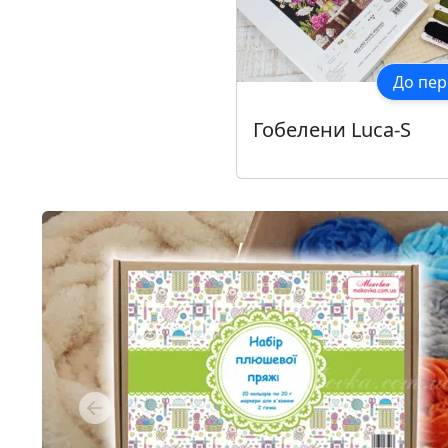
До пер
Гобелени Luca-S
Previous