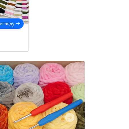
егляду
Next