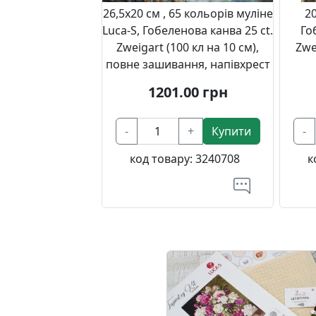
26,5x20 см , 65 кольорів муліне
20
Luca-S, Гобеленова канва 25 ct.
Го
Zweigart (100 кл на 10 см),
Zwe
повне зашивання, напівхрест
1201.00
грн
-
+
Купити
-
код товару:
3240708
к