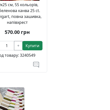
х25 см, 55 кольорів,
беленова канва 25 ct.
igart, повна зашивка,
напівхрест
570.00
грн
+
Купити
од товару:
3240549