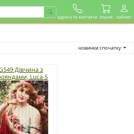
адреса та контакти
кошик
кабінет
новинки спочатку
G549 Дівчина з
рояндами, Luca-S
гобелен