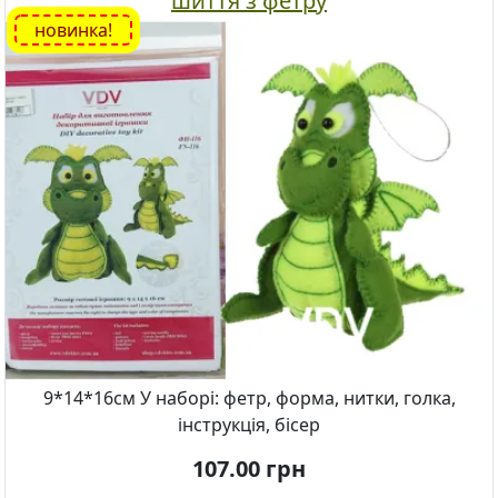
шиття з фетру
новинка!
9*14*16см У наборі: фетр, форма, нитки, голка,
інструкція, бісер
107.00
грн