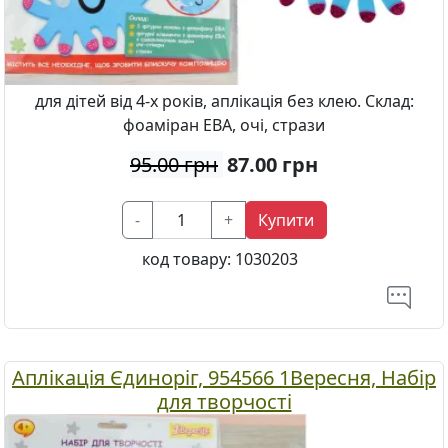
для дітей від 4-х років, аплікація без клею. Склад:
фоаміран ЕВА, очі, стрази
95.00 грн
87.00
грн
-
+
Купити
код товару:
1030203
Аплікація Єдиноріг, 954566 1Вересня, Набір
для творчості