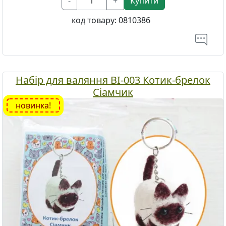
-
+
Купити
код товару:
0810386
Набір для валяння ВІ-003 Котик-брелок
Сіамчик
новинка!