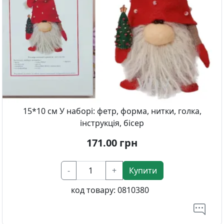
15*10 см У наборі: фетр, форма, нитки, голка,
інструкція, бісер
171.00
грн
-
+
Купити
код товару:
0810380