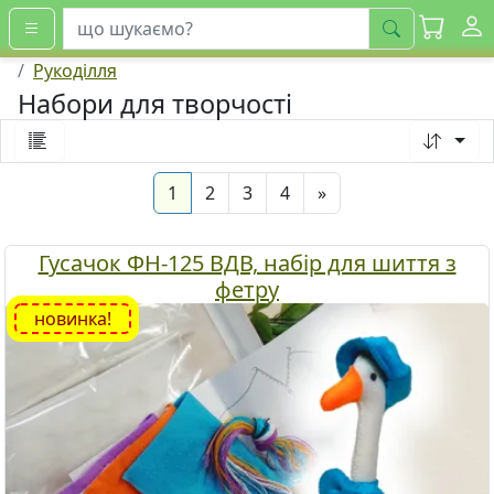
шукати
Рукоділля
Набори для творчості
(current)
Next
1
2
3
4
»
Гусачок ФН-125 ВДВ, набір для шиття з
фетру
новинка!