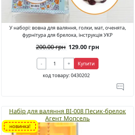
У наборі: вовна для валяння, голки, мат, оченята,
фурнітура для брелока, інструкція УКР
200.00 грн
129.00
грн
-
+
Купити
код товару:
0430202
Набір для валяння ВІ-008 Песик-брелок
Агент Мопсель
новинка!