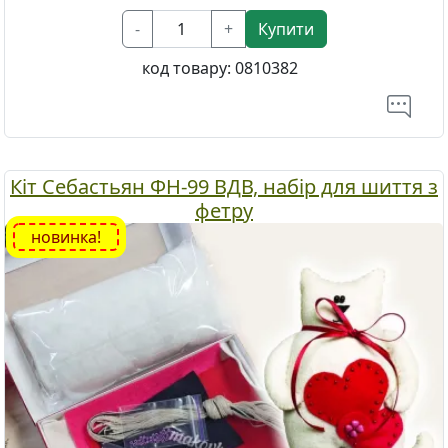
-
+
Купити
код товару:
0810382
Кіт Себастьян ФН-99 ВДВ, набір для шиття з
фетру
новинка!