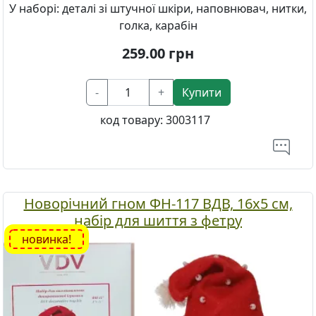
У наборі: деталі зі штучної шкіри, наповнювач, нитки,
голка, карабін
259.00
грн
-
+
Купити
код товару:
3003117
Новорічний гном ФН-117 ВДВ, 16х5 см,
набір для шиття з фетру
новинка!