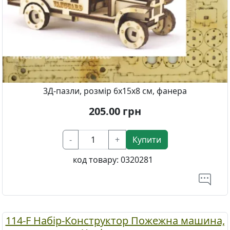
3Д-пазли, розмір 6х15х8 см, фанера
205.00
грн
-
+
Купити
код товару:
0320281
114-F Набір-Конструктор Пожежна машина,