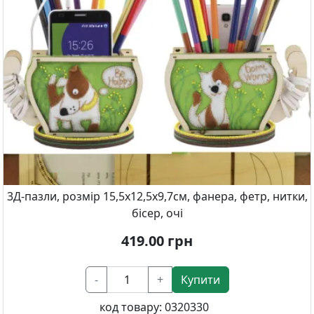
3Д-пазли, розмір 15,5х12,5х9,7см, фанера, фетр, нитки,
бісер, очі
419.00
грн
-
+
Купити
код товару:
0320330