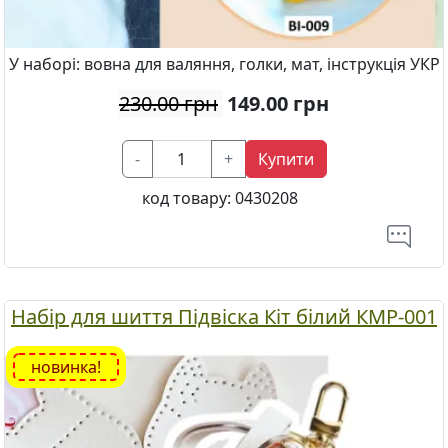
У наборі: вовна для валяння, голки, мат, інструкція УКР
230.00 грн
149.00
грн
-
+
Купити
код товару:
0430208
Набір для шиття Підвіска Кіт білий КМР-001
новинка!