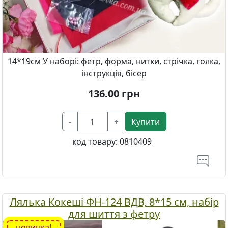
14*19см У наборі: фетр, форма, нитки, стрічка, голка,
інструкція, бісер
136.00
грн
-
+
Купити
код товару:
0810409
Лялька Кокеші ФН-124 ВДВ, 8*15 см, набір
для шиття з фетру
новинка!