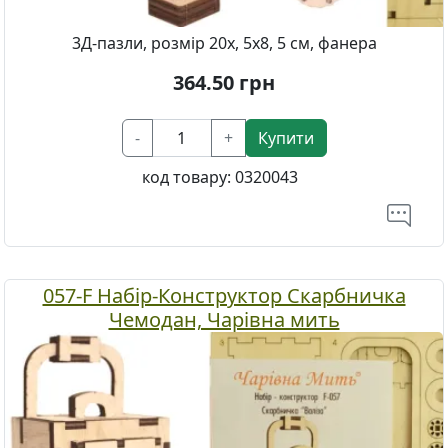
3Д-пазли, розмір 20х, 5х8, 5 см, фанера
364.50
грн
-
+
Купити
код товару:
0320043
057-F Набір-Конструктор Скарбничка
Чемодан, Чарівна мить