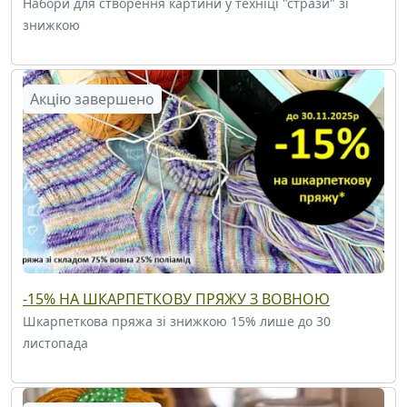
Набори для створення картини у техніці "стрази" зі
знижкою
Акцію завершено
-15% НА ШКАРПЕТКОВУ ПРЯЖУ З ВОВНОЮ
Шкарпеткова пряжа зі знижкою 15% лише до 30
листопада