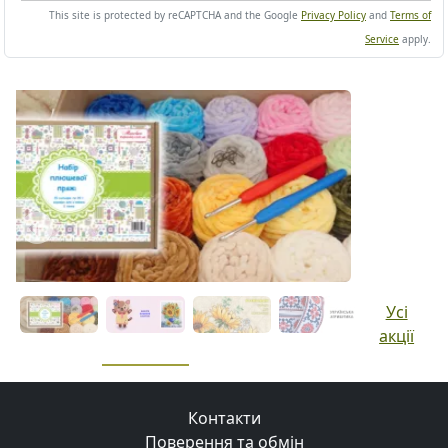
This site is protected by reCAPTCHA and the Google
Privacy Policy
and
Terms of
Service
apply.
Previous
Next
Усі
акції
Контакти
Поверення та обмін