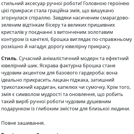
стильний аксесуар ручної роботи! Головною героїнею
цієї прикраси стала граційна змія, що вишукано
згорнулася спіраллю. Завдяки насиченим смарагдово-
зеленим відтінкам бісеру та великих пришивних
кристалів у поєднанні з витонченим золотавим
контуром із канітелі, брошка виглядає по-справжньому
розкішно й нагадує дорогу ювелірну прикрасу.
Стиль
. Сучасний анімалістичний модерн та ефектний
ювелірний шик. Яскрава фактурна брошка стане
чудовим акцентом для базового гардероба: вона
ідеально прикрасить лацкан піджака, затишний
трикотажний кардиган, капелюх чи сумочку. Крім того,
змія є символом мудрості та оновлення, що робить
такий виріб ручної роботи чудовим душевним
подарунком із глибоким змістом для близької людини.
Повне зашивання.