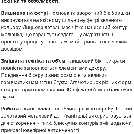
Техніка та особливості.
Вишивка на фетрі
– основа та зворотний бік брошки
виконуються на якісному щільному фетрі зеленого
кольору. Лицьова деталь має чітко нанесений контур
малюнка, що гарантує бездоганну акуратність і
простоту процесу навіть для майстринь із невеликим
досвідом.
Змішана техніка та об'єм
– лицьовий бік прикраси
повністю заповнюється елементами декору.
Поєднання бісеру різних розмірів та великих
гранчастих намистин Crystal Art чотирьох різних форм
створює приголомшливий 3D-ефект об'ємної блискучої
луски.
Робота з канітеллю
– особлива розкіш виробу. Тонкий
золотавий металевий дріт (канітель) використовується
для створення чітких, блискучих контурів змії, додаючи
прикрасі ювелірної витонченості.