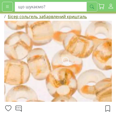
шукати
Бісер сольгель забарвлений кришталь