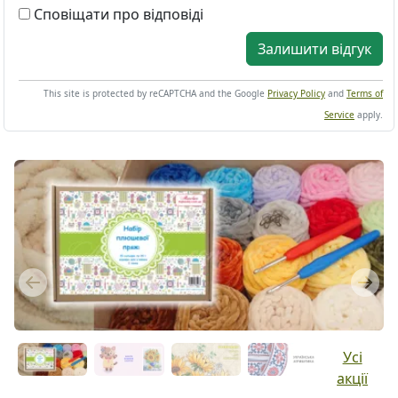
Сповіщати про відповіді
Залишити відгук
This site is protected by reCAPTCHA and the Google
Privacy Policy
and
Terms of
Service
apply.
Previous
Next
Усі
акції