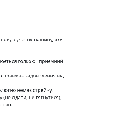
ову, сучасну тканину, яку
олюється голкою і приємний
и справжнє задоволення від
олютно немає стрейчу.
(не сідати, не тягнутися),
оків.