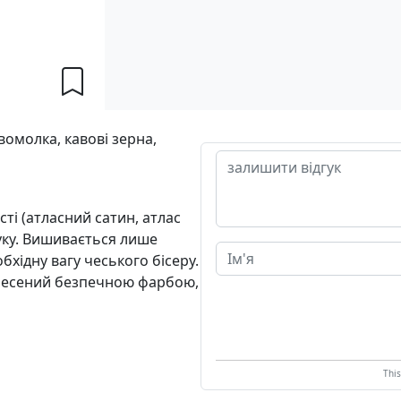
омолка, кавові зерна,
ті (атласний сатин, атлас
уку. Вишивається лише
бхідну вагу чеського бісеру.
несений безпечною фарбою,
Thi