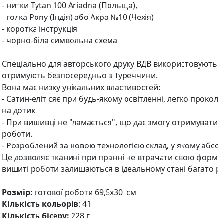
- нитки Tytan 100 Ariadna (Польща),
- голка Pony (Індія) або Акра №10 (Чехія)
- коротка інструкція
- чорно-біла символьна схема
Спеціально для авторського друку ВДВ використовують н
отримують безпосередньо з Туреччини.
Вона має низку унікальних властивостей:
- Сатин-еліт сяє при будь-якому освітленні, легко прок
на дотик.
- При вишивці не "ламається", що дає змогу отримуват
роботи.
- Розроблений за новою технологією склад, у якому абс
Це дозволяє тканині при пранні не втрачати свою форму 
вишиті роботи залишаються в ідеальному стані багато р
Розмір:
готової роботи 69,5х30 см
Кількість кольорів
: 41
Кількість бісеру:
228 г