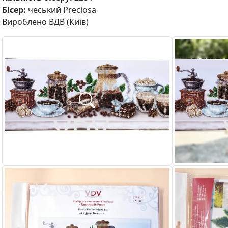
Бісер:
чеський Preciosa
Вироблено ВДВ (Київ)