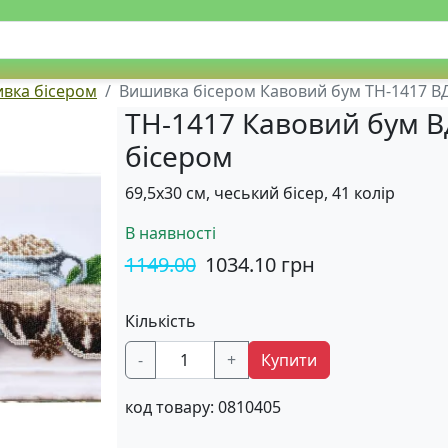
вка бісером
Вишивка бісером Кавовий бум ТН-1417 В
ТН-1417 Кавовий бум В
бісером
69,5х30 см, чеський бісер, 41 колір
В наявності
1149.00
1034.10
грн
Кількість
-
+
Купити
код товару:
0810405