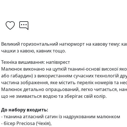
Великий горизонтальний натюрморт на кавову тему: кав
чашки з кавою, кавник тощо.
Техніка вишивання: напівхрест
Малюнок виконано на цупкій тканині-основі високої якос
або габардин) з використанням сучасних технологій др
частина зображення, яке містить перелік номерів та нео
Малюнок детально опрацьований, легко читається, на
що не змивається водою та зберігає свій колір.
До набору входить:
- тканина атласний сатин із надрукованим малюнком
- бісер Preciosa (Чехія),