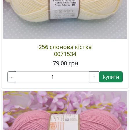
256 слонова кістка
0071534
79.00
грн
-
+
Купити