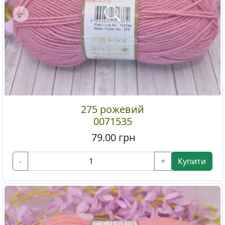
Previous
275 рожевий
0071535
79.00
грн
-
+
Купити