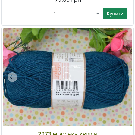
-
+
Купити
Previous
2273 морська хвиля