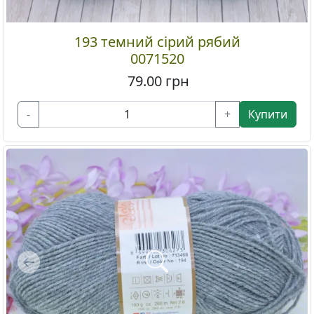
193 темний сірий рябий
0071520
79.00
грн
-
+
Купити
Previous