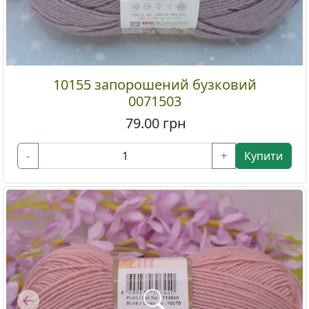
10155 запорошений бузковий
0071503
79.00
грн
-
+
Купити
Previous