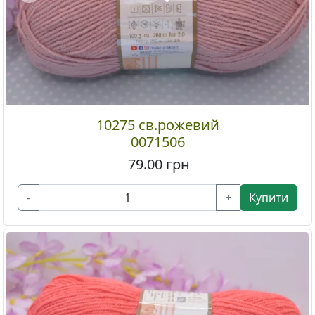
10275 св.рожевий
0071506
79.00
грн
-
+
Купити