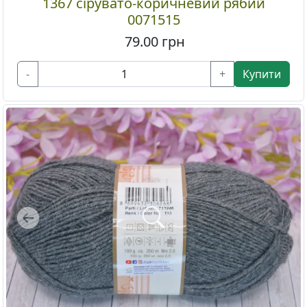
1367 сірувато-коричневий рябий
0071515
79.00
грн
-
+
Купити
Previous