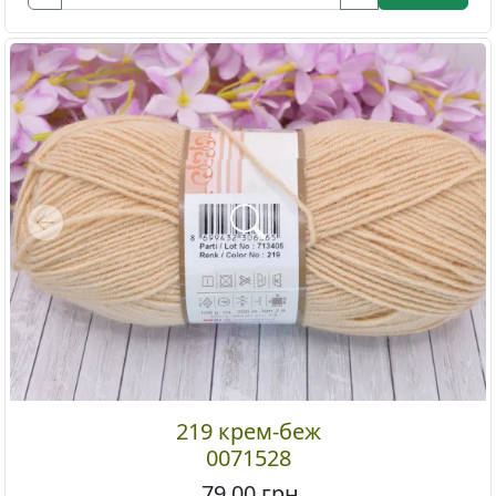
Previous
219 крем-беж
0071528
79.00
грн