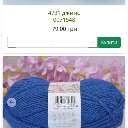
4731 джинс
0071548
79.00
грн
-
+
Купити
Previous