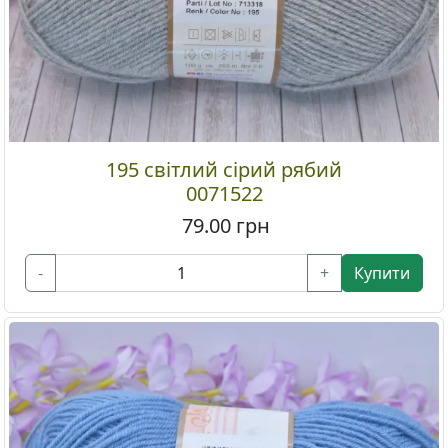
195 світлий сірий рябий
0071522
79.00
грн
-
+
Купити