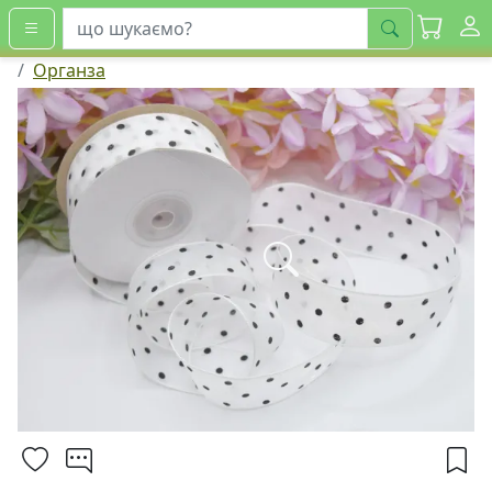
шукати
Органза