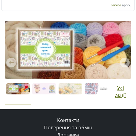
Service
apply.
Previous
Next
Усі
акції
Контакти
Поверення та обмін
Доставка