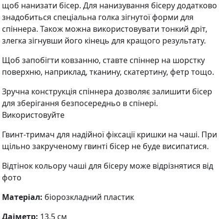
щоб нанизати бісер. Для нанизування бісеру додатково
знадобиться спеціальна голка зігнутої форми для
спіннера. Також можна використовувати тонкий дріт,
злегка зігнувши його кінець для кращого результату.
Щоб запобігти ковзанню, ставте спіннер на шорстку
поверхню, наприклад, тканину, скатертину, фетр тощо.
Зручна конструкція спіннера дозволяє залишити бісер
для зберігання безпосередньо в спінері.
Використовуйте
Гвинт-тримач для надійної фіксації кришки на чаші. При
щільно закрученому гвинті бісер не буде висипатися.
Відтінок кольору чаші для бісеру може відрізнятися від
фото
Матеріал:
біорозкладний пластик
Даіметр:
13,5 см