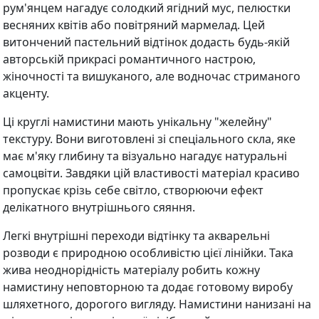
рум'янцем нагадує солодкий ягідний мус, пелюстки
весняних квітів або повітряний мармелад. Цей
витончений пастельний відтінок додасть будь-якій
авторській прикрасі романтичного настрою,
жіночності та вишуканого, але водночас стриманого
акценту.
Ці круглі намистини мають унікальну "желейну"
текстуру. Вони виготовлені зі спеціального скла, яке
має м'яку глибину та візуально нагадує натуральні
самоцвіти. Завдяки цій властивості матеріал красиво
пропускає крізь себе світло, створюючи ефект
делікатного внутрішнього сяяння.
Легкі внутрішні переходи відтінку та акварельні
розводи є природною особливістю цієї лінійки. Така
жива неоднорідність матеріалу робить кожну
намистину неповторною та додає готовому виробу
шляхетного, дорогого вигляду. Намистини нанизані на