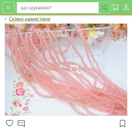
шукати
Скляні намистини