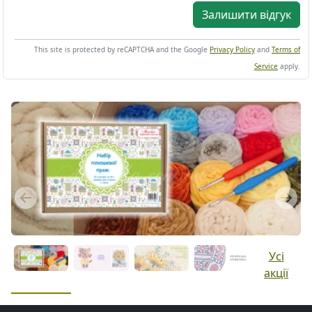
Залишити відгук
This site is protected by reCAPTCHA and the Google
Privacy Policy
and
Terms of
Service
apply.
Previous
Next
Усі
акції