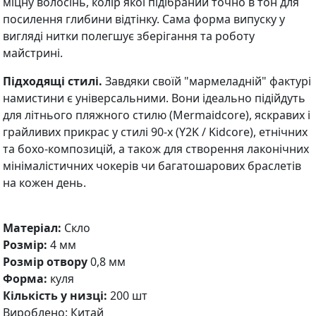
міцну волосінь, колір якої підібраний точно в тон для
посилення глибини відтінку. Сама форма випуску у
вигляді нитки полегшує зберігання та роботу
майстрині.
Підходящі стилі.
Завдяки своїй "мармеладній" фактурі
намистини є універсальними. Вони ідеально підійдуть
для літнього пляжного стилю (Mermaidcore), яскравих і
грайливих прикрас у стилі 90-х (Y2K / Kidcore), етнічних
та бохо-композицій, а також для створення лаконічних
мінімалістичних чокерів чи багатошарових браслетів
на кожен день.
Матеріал:
Скло
Розмір:
4 мм
Розмір отвору
0,8 мм
Форма:
куля
Кількість у низці:
200 шт
Вироблено: Китай