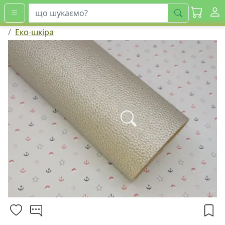
шукати
Еко-шкіра