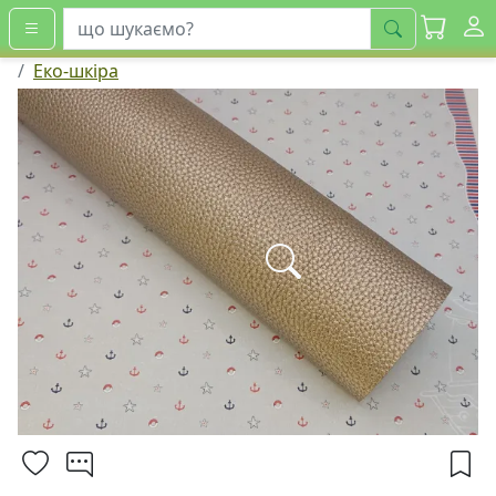
шукати
Еко-шкіра