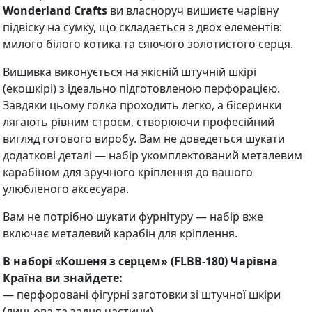
Wonderland Crafts
ви власноруч вишиєте чарівну
підвіску на сумку, що складається з двох елементів:
милого білого котика та сяючого золотистого серця.
Вишивка виконується на якісній штучній шкірі
(екошкірі) з ідеально підготовленою перфорацією.
Завдяки цьому голка проходить легко, а бісеринки
лягають рівним строєм, створюючи професійний
вигляд готового виробу. Вам не доведеться шукати
додаткові деталі — набір укомплектований металевим
карабіном для зручного кріплення до вашого
улюбленого аксесуара.
Вам не потрібно шукати фурнітуру — набір вже
включає металевий карабін для кріплення.
В наборі
«
Кошеня з серцем» (FLBB-180) Чарівна
Країна
ви знайдете:
— перфоровані фігурні заготовки зі штучної шкіри
(лицьова та задня частини)