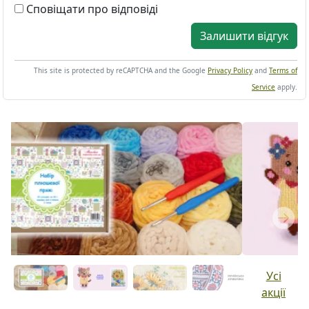
Сповіщати про відповіді
Залишити відгук
This site is protected by reCAPTCHA and the Google
Privacy Policy
and
Terms of
Service
apply.
Previous
Next
Усі
акції