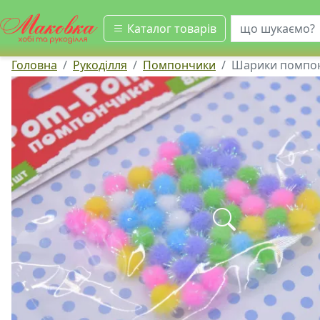
шукати
Каталог товарів
Головна
Рукоділля
Помпончики
Шарики помпон 