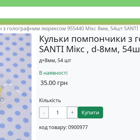
з голографним люрексом 955440 Мікс 8мм, 54шт SANTI
Кульки помпончики з г
SANTI Мікс , d-8мм, 54ш
д=8мм, 54 шт
В наявності
35.00
грн
Кількість
-
+
Купити
код товару:
0900977