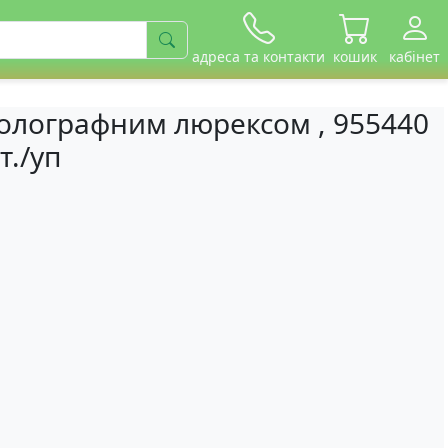
адреса та контакти
кошик
кабінет
олографним люрексом , 955440
т./уп