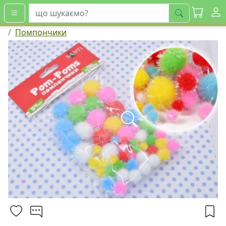
шукати
Помпончики