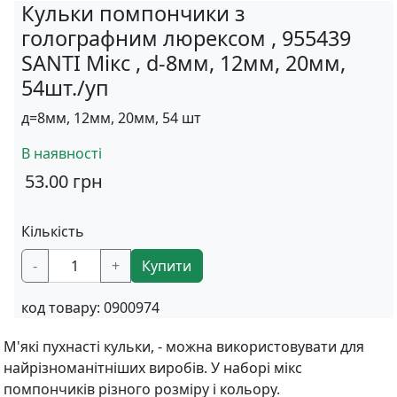
Кульки помпончики з
голографним люрексом , 955439
SANTI Мікс , d-8мм, 12мм, 20мм,
54шт./уп
д=8мм, 12мм, 20мм, 54 шт
В наявності
53.00
грн
Кількість
-
+
Купити
код товару:
0900974
М'які пухнасті кульки, - можна використовувати для
найрізноманітніших виробів. У наборі мікс
помпончиків різного розміру і кольору.