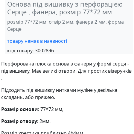
Основа під вишивку з перфорацією
Серце , фанера, розмір 77*72 мм
розмір 77*72 мм, отвір 2 мм, фанера 2 мм, форма
Серце
товару немає в наявності
код товару:
3002896
Перфорована плоска основа з фанери у формі серця -
під вишивку. Має великі отвори. Для простих візерунків
.
Підходить під вишивку нитками муліне у декілька
складань, або пряжею.
Розмір основи
: 77*72 мм,
Розмір отвору
: 2мм.
Розмір хрестика приблизно 4*4мм