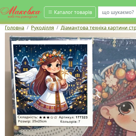
шукати
Каталог товарів
Головна
Рукоділля
Діамантова техніка картини ст