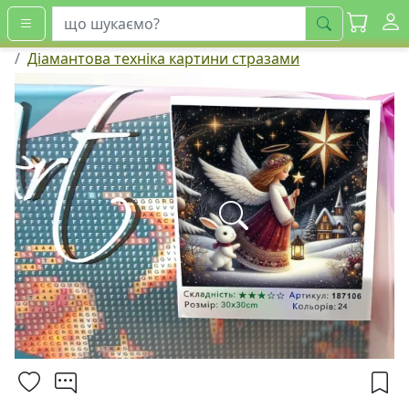
шукати
Діамантова техніка картини стразами