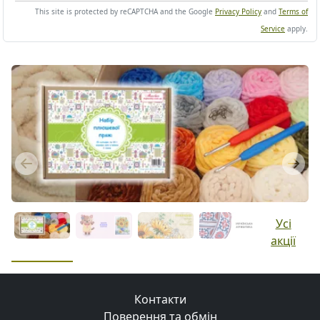
This site is protected by reCAPTCHA and the Google
Privacy Policy
and
Terms of
Service
apply.
Previous
Next
Усі
акції
Контакти
Поверення та обмін