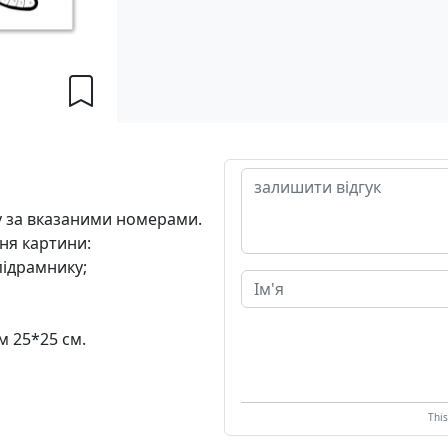
 за вказаними номерами.
ня картини:
підрамнику;
м 25*25 см.
Thi