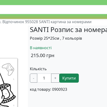
. Відпочинок 955028 SANTI картина за номерами
SANTI Розпис за номер
Розмір 25*25см , 7 кольорів
В наявності
215.00
грн
Кількість
-
+
Купити
код товару:
0900923