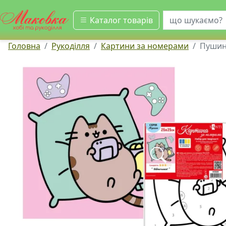
шукати
Каталог товарів
Головна
Рукоділля
Картини за номерами
Пушин