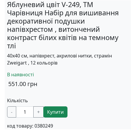
Яблуневий цвіт V-249, ТМ
Чарівниця Набір для вишивання
декоративної подушки
напівхрестом , витончений
контраст білих квітів на темному
тлі
40х40 см, напівхрест, акрилові нитки, страмін
Zweigart , 12 кольорів
В наявності
551.00
грн
Кількість
-
+
Купити
код товару:
0380249