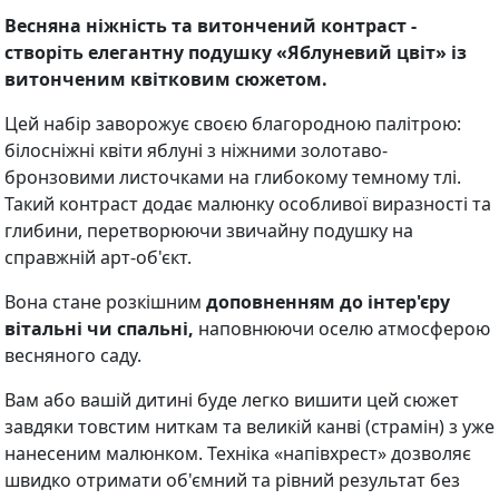
Весняна ніжність та витончений контраст -
створіть елегантну подушку «Яблуневий цвіт» із
витонченим квітковим сюжетом.
Цей набір заворожує своєю благородною палітрою:
білосніжні квіти яблуні з ніжними золотаво-
бронзовими листочками на глибокому темному тлі.
Такий контраст додає малюнку особливої виразності та
глибини, перетворюючи звичайну подушку на
справжній арт-об'єкт.
Вона стане розкішним
доповненням до інтер'єру
вітальні чи спальні,
наповнюючи оселю атмосферою
весняного саду.
Вам або вашій дитині буде легко вишити цей сюжет
завдяки товстим ниткам та великій канві (страмін) з уже
нанесеним малюнком. Техніка «напівхрест» дозволяє
швидко отримати об'ємний та рівний результат без