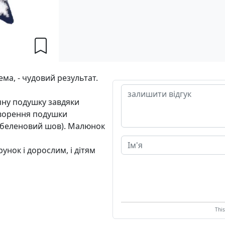
ма, - чудовий результат.
чну подушку завдяки
творення подушки
гобеленовий шов). Малюнок
унок і дорослим, і дітям
Thi