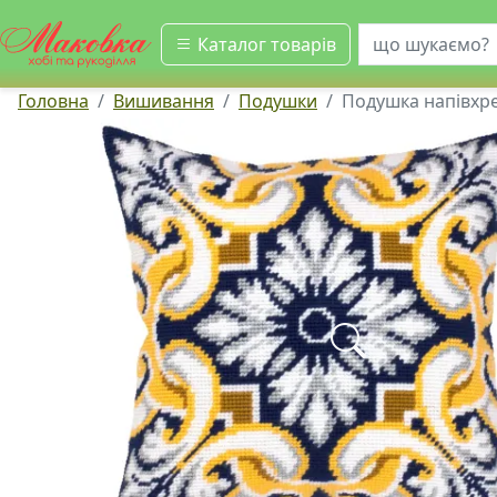
шукати
Каталог товарів
Головна
Вишивання
Подушки
Подушка напівхре