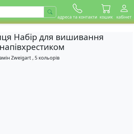
адреса та контакти
кошик
кабінет
ниця Набір для вишивання
 напівхрестиком
амін Zweigart , 5 кольорів