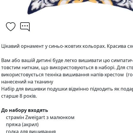
Цікавий орнамент у синьо-жовтих кольорах. Красива схе
Вам або вашій дитині буде легко вишивати цю симпати
товстим ниткам, що використовуються в наборі. Для с
використовується техніка вишивання напів-хрестом (
нанесений на тканину
Набір для вишивки подушки відмінно підходить як подар
старше 8 років.
До набору входять
страмін Zweigart з малюнком
пряжа (акрил)
голка для вишивання