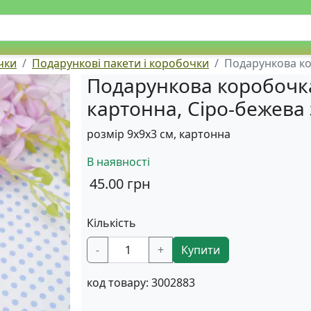
чки
Подарункові пакети і коробочки
Подарункова ко
Подарункова коробочка
картонна, Сіро-бежева
розмір 9х9х3 см, картонна
В наявності
45.00
грн
Кількість
-
+
Купити
код товару:
3002883