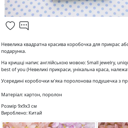
Невелика квадратна красива коробочка для прикрас аб
подарунка.
На кришці напис англійською мовою: Small jewelry, uniqu
best of you (Невеликі прикраси, унікальна краса, належ
Усередині коробочки м'яка поролонова подушечка з п
Матеріал: картон, поролон
Розмір 9х9х3 см
Вироблено: Китай