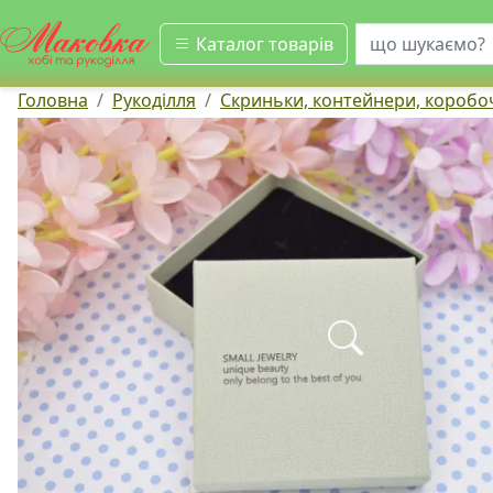
шукати
Каталог товарів
Головна
Рукоділля
Скриньки, контейнери, коробо