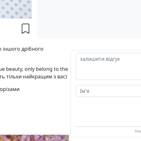
о іншого дрібного
e beauty, only belong to the
ать тільки найкращим з вас)
рорізами
Thi