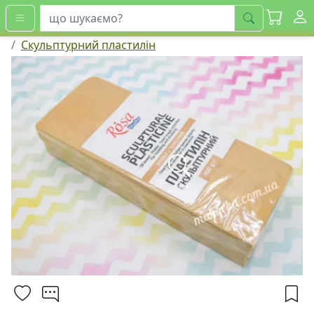
шукати
Скульптурний пластилін