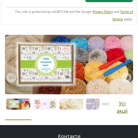
This site is protected by reCAPTCHA and the Google
Privacy Policy
and
Terms of
Service
apply.
Previous
Next
Усі
акції
Контакти