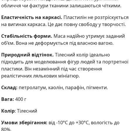
обличчя чи фактури тканини залишаються чіткими.
Еластичність на каркасі.
Пластилін не розтріскується
на вигинах каркаса. Це дає повну свободу у творчості.
Стабільність форми.
Маса надійно утримує заданий
об’єм. Вона не деформується під власною вагою.
Природний відтінок.
Тілесний колір ідеально
підходить для моделювання фігур людей та портретної
пластики. Він незамінний під час створення
реалістичних лялькових мініатюр.
Склад:
петролатум, каолін, парафін, пігменти.
Вага:
400 г
Колір
: Тілесний
Умови зберігання:
від -10°C до +30°C, вологість до
80%.