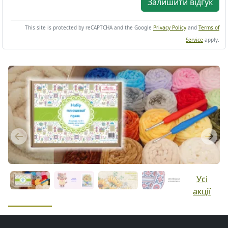
Залишити відгук
This site is protected by reCAPTCHA and the Google
Privacy Policy
and
Terms of
Service
apply.
Previous
Next
Усі
акції