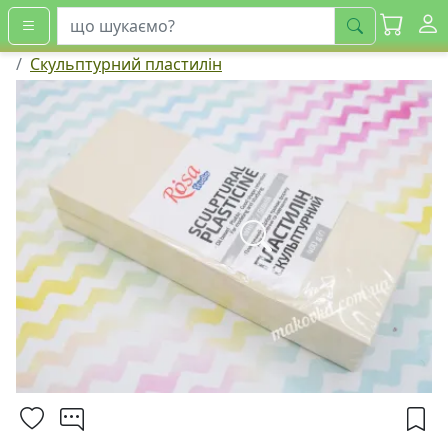
шукати
Скульптурний пластилін