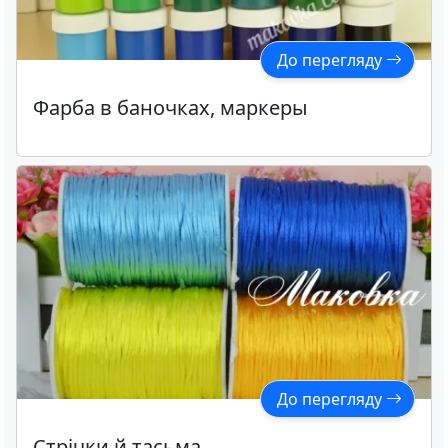
До перегляду
Фарба в баночках, маркеры
До перегляду
Стрічки й тасьма