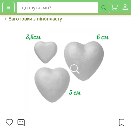
шукати
Заготовки з пінопласту