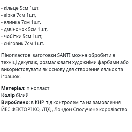
- кільце 5см 1шт,
- зірка 7см 1шт,
- ялинка 7см 1шт,
- дзвіночок 5см 1шт,
- чобітки 5см 1шт,
- сніговик 7см 1шт.
Пінопластові заготовки SANTI можна обробити в
техніці декупаж, розмалювати художніми фарбами або
використовувати як основу для створення ляльок та
іграшок.
Матеріал
: пінопласт
Колір
білий
Вироблено
: в КНР під контролем та на замовлення
ЙЕС ФЕКТОРІ КО, ЛТД , Лондон Сполучене королівство