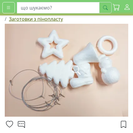
шукати
Заготовки з пінопласту