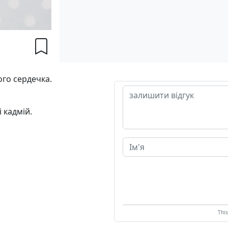
ого сердечка.
і кадмій.
Thi