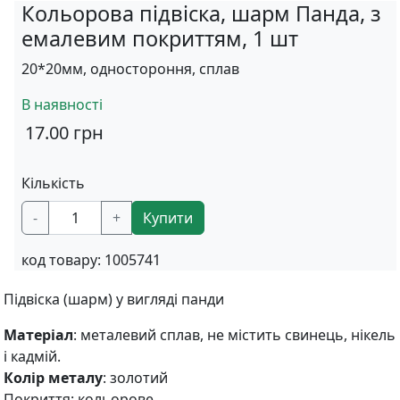
Кольорова підвіска, шарм Панда, з
емалевим покриттям, 1 шт
20*20мм, одностороння, сплав
В наявності
17.00
грн
Кількість
-
+
Купити
код товару:
1005741
Підвіска (шарм) у вигляді панди
Матеріал
: металевий сплав, не містить свинець, нікель
і кадмій.
Колір металу
: золотий
Покриття: кольорове