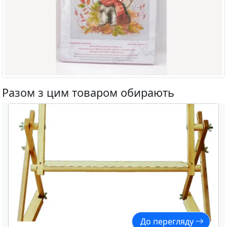
Разом з цим товаром обирають
До перегляду