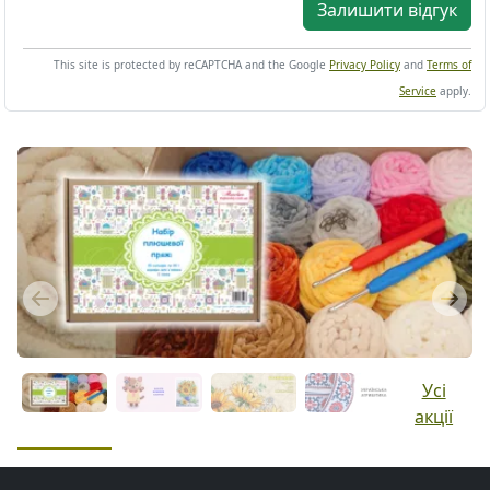
Залишити відгук
This site is protected by reCAPTCHA and the Google
Privacy Policy
and
Terms of
Service
apply.
Previous
Next
Усі
акції