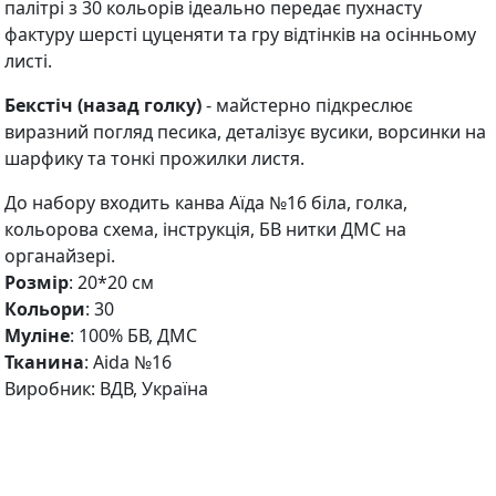
палітрі з 30 кольорів ідеально передає пухнасту
фактуру шерсті цуценяти та гру відтінків на осінньому
листі.
Бекстіч (назад голку)
- майстерно підкреслює
виразний погляд песика, деталізує вусики, ворсинки на
шарфику та тонкі прожилки листя.
До набору входить канва Аїда №16 біла, голка,
кольорова схема, інструкція, БВ нитки ДМС на
органайзері.
Розмір
: 20*20 см
Кольори
: 30
Муліне
: 100% БВ, ДМС
Тканина
: Aida №16
Виробник: ВДВ, Україна