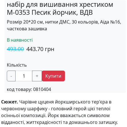
набір для вишивання хрестиком
М-0353 Песик йорчик, ВДВ
Розмір 20*20 см, нитки ДМС, 30 кольорів, Аїда №16,
часткова зашивка
В наявності
493.00
443.70
грн
Кількість
-
+
Купити
код товару:
0810404
Сюжет.
Чарівне цуценя йоркширського тер'єра в
червоному шарфику - головний герой цієї теплої
осінньої композиції. Йорк вважається символом
відданості, життєрадісності та домашнього затишку.