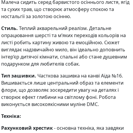
Малеча сидить серед барвистого осіннього листя, ягід
та сухих трав, що створює атмосферу спокою та
ностальгії за золотою осінню.
Стиль.
Теплий акварельний реалізм. Детальне
опрацювання шерсті та м’яких переходів кольорів на
листі робить картину живою та емоційною. Сюжет
виглядає надзвичайно мило, він ідеально доповнить
інтер’єр дитячої кімнати, спальні або стане душевним
подарунком для любителів собак.
Тип зашивки.
Часткова зашивка на канві Аїда №16.
Вишивається лише центральний образ та елементи
флори, що дозволяє зосередити увагу на деталях і
створює ефект глибини на світлому фоні. Робота
виконується високоякісними муліне DMC.
Техніка:
Рахунковий хрестик
- основна техніка, яка завдяки