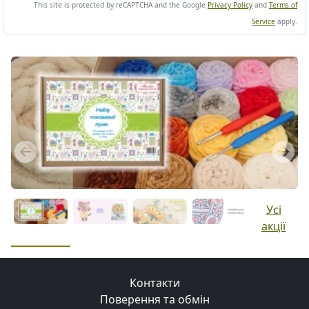
This site is protected by reCAPTCHA and the Google
Privacy Policy
and
Terms of
Service
apply.
Previous
Next
Усі
акції
Контакти
Поверення та обмін