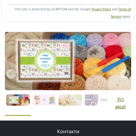
This site is protected by reCAPTCHA and the Google
Privacy Policy
and
Terms of
Service
apply.
Previous
Next
Усі
акції
Контакти