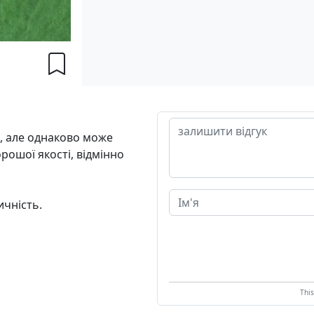
, але однаково може
рошої якості, відмінно
ичність.
Thi