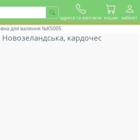
адреса та контакти
кошик
кабінет
овна для валяння №К5005
 Новозеландська, кардочес