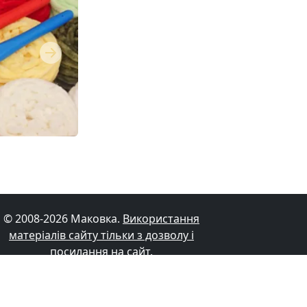
Next
© 2008-2026 Маковка.
Використання
матеріалів сайту тільки з дозволу і
посилання на сайт
.
Політика конфіденційності