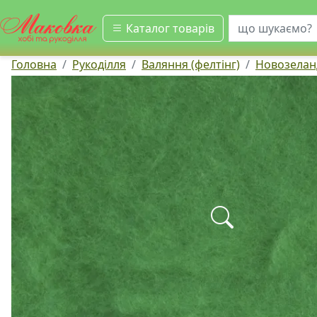
шукати
Каталог товарів
Головна
Рукоділля
Валяння (фелтінг)
Новозеланд