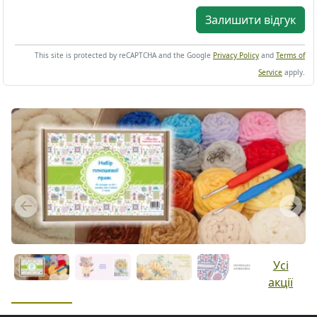
Залишити відгук
This site is protected by reCAPTCHA and the Google
Privacy Policy
and
Terms of
Service
apply.
Previous
Next
Усі
акції