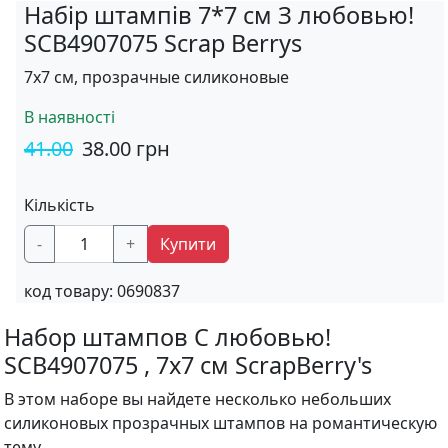
Набір штампів 7*7 см З любовью!
SCB4907075 Scrap Berrys
7х7 см, прозрачные силиконовые
В наявності
41.00
38.00
грн
Кількість
-
+
Купити
код товару:
0690837
Набор штампов С любовью!
SCB4907075 , 7х7 см ScrapBerry's
В этом наборе вы найдете несколько небольших
силиконовых прозрачных штампов на романтическую
тему.