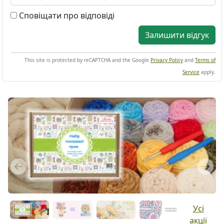
Сповіщати про відповіді
Залишити відгук
This site is protected by reCAPTCHA and the Google
Privacy Policy
and
Terms of
Service
apply.
Previous
Next
Усі
акції