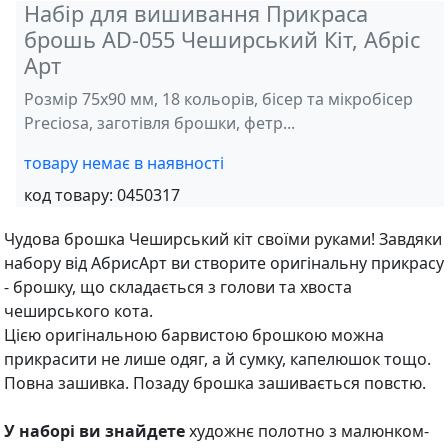
Набір для вишивання Прикраса
брошь AD-055 Чеширський Кіт, Абріс
Арт
Розмір 75х90 мм, 18 кольорів, бісер та мікробісер
Preciosa, заготівля брошки, фетр...
товару немає в наявності
код товару:
0450317
Чудова брошка Чеширський кіт своїми руками! Завдяки
набору від АбрисАрт ви створите оригінальну прикрасу
- брошку, що складається з голови та хвоста
чеширського кота.
Цією оригінальною барвистою брошкою можна
прикрасити не лише одяг, а й сумку, капелюшок тощо.
Повна зашивка. Позаду брошка зашивається повстю.
У наборі ви знайдете
художнє полотно з малюнком-