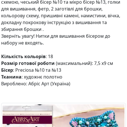
схемою, чеський бісер №10 та мікро бісер №13, голки
для вишивання, фетр, 2 заготівлі для брошки,
кольорову схему, пришивні камені, намистини, вічка,
докладну покрокову інструкцію з вишивання та
збирання брошки .
Зверніть увагу! Нитки для вишивання бісером до
набору не входять.
Кількість кольорів
: 18
Розмір готової роботи
(максимальний): 7,5 х9 см
Бісер
: Preciosa №10 та №13
Тканина
: художнє полотно
Вироблено: Абріс Арт (Україна)