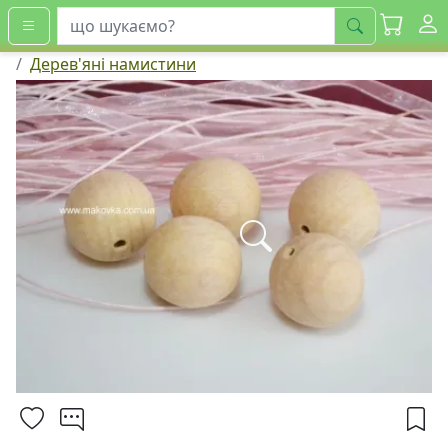
шукати
Дерев'яні намистини