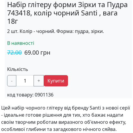
Набір глітеру форми Зірки та Пудра
743418, колір чорний Santi , вага
18г
2 шт. Колір - чорний. Форма: пудра, зірки.
В наявності
72.00
69.00
грн
Кількість
-
+
Купити
код товару:
0901136
Цей набір чорного глітеру від бренду Santi з нової серії
- ідеальне готове рішення для тих, хто бажає надати
своїм творчим роботам виразного об'ємного ефекту,
особливої глибини та загадкового нічного сяйва.