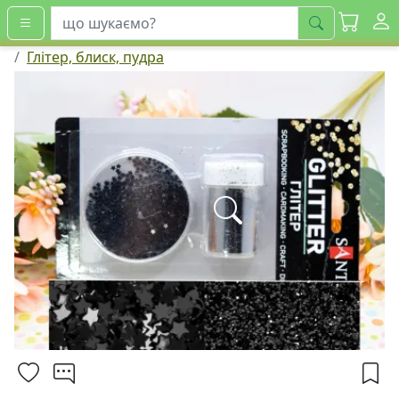
шукати
Глітер, блиск, пудра