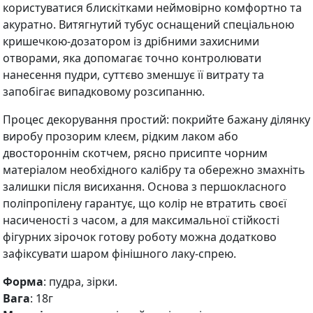
користуватися блискітками неймовірно комфортно та
акуратно. Витягнутий тубус оснащений спеціальною
кришечкою-дозатором із дрібними захисними
отворами, яка допомагає точно контролювати
нанесення пудри, суттєво зменшує її витрату та
запобігає випадковому розсипанню.
Процес декорування простий: покрийте бажану ділянку
виробу прозорим клеєм, рідким лаком або
двостороннім скотчем, рясно присипте чорним
матеріалом необхідного калібру та обережно змахніть
залишки після висихання. Основа з першокласного
поліпропілену гарантує, що колір не втратить своєї
насиченості з часом, а для максимальної стійкості
фігурних зірочок готову роботу можна додатково
зафіксувати шаром фінішного лаку-спрею.
Форма
: пудра, зірки.
Вага
: 18г