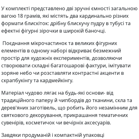
У комплекті представлено дві зручні ємності загальною
вагою 18 грамів, які містять два кардинально різних
формати блискіток: дрібну блискучу пудру в тубусі та
ефектні фігурні зірочки в широкій баночці.
Поєднання мікрочастинок та великих фігурних
елементів в одному наборі відкриває безмежний
простір для художніх експериментів, дозволяючи
створювати складні багатошарові фактури, імітувати
зоряне небо чи розставляти контрастні акценти в
скрапбукінгу та кардмейкінгу.
Матеріал чудово лягає на будь-які основи- від
традиційного паперу й чипбордів до тканини, скла та
дерев'яних заготівель, що робить його незамінним для
святкового декорування, прикрашання тематичних
сувенірів, косметичок чи вечірніх аксесуарів.
Завдяки продуманій і компактній упаковці