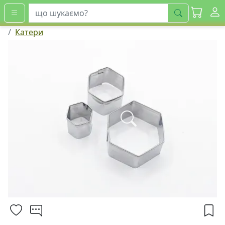
шукати
Катери