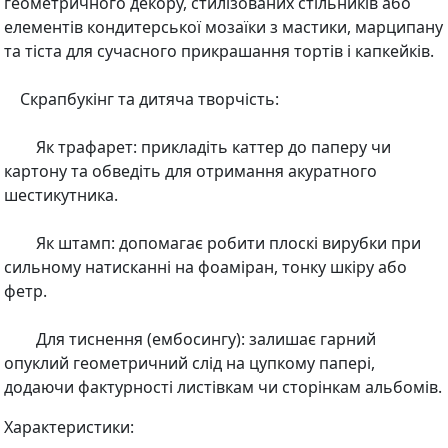
геометричного декору, стилізованих стільників або
елементів кондитерської мозаїки з мастики, марципану
та тіста для сучасного прикрашання тортів і капкейків.
Скрапбукінг та дитяча творчість:
Як трафарет: прикладіть каттер до паперу чи
картону та обведіть для отримання акуратного
шестикутника.
Як штамп: допомагає робити плоскі вирубки при
сильному натисканні на фоаміран, тонку шкіру або
фетр.
Для тиснення (ембосингу): залишає гарний
опуклий геометричний слід на цупкому папері,
додаючи фактурності листівкам чи сторінкам альбомів.
Характеристики: