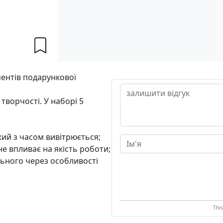
ментів подарункової
творчості. У наборі 5
кий з часом вивітрюється;
не впливає на якість роботи;
льного через особливості
Thi