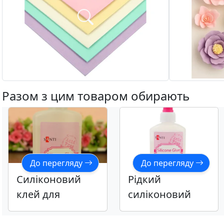
Разом з цим товаром обирають
До перегляду
До перегляду
Силіконовий
Рідкий
клей для
силіконовий
скрапбукінгу,
клей для