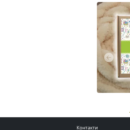
100 мл Santi
скрапбукінгу, 40
мл, Santi
Previous
Контакти