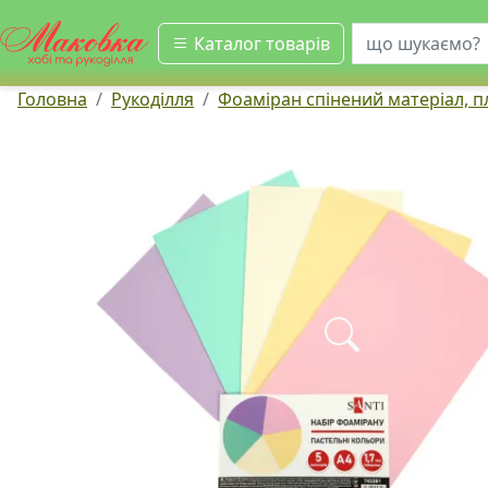
шукати
Каталог товарів
Головна
Рукоділля
Фоаміран спінений матеріал, 