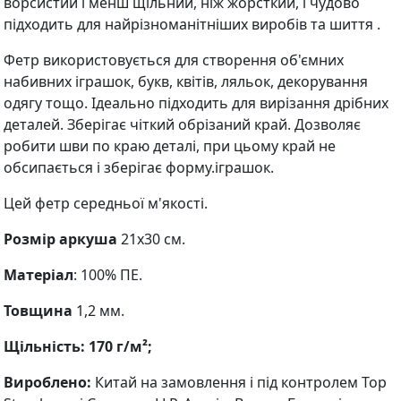
ворсистий і менш щільний, ніж жорсткий, і чудово
підходить для найрізноманітніших виробів та шиття .
Фетр використовується для створення об'ємних
набивних іграшок, букв, квітів, ляльок, декорування
одягу тощо. Ідеально підходить для вирізання дрібних
деталей. Зберігає чіткий обрізаний край. Дозволяє
робити шви по краю деталі, при цьому край не
обсипається і зберігає форму.іграшок.
Цей фетр середньої м'якості.
Розмір аркуша
21х30 см.
Матеріал
: 100% ПЕ.
Товщина
1,2 мм.
Щільність: 170 г/м²;
Вироблено:
Китай на замовлення і під контролем Top