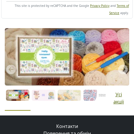
This site is protected by reCAPTCHA and the Google
Privacy Policy
and
Terms of
Service
apply.
Previous
Next
Усі
акції
Контакти
Поверення та обмін